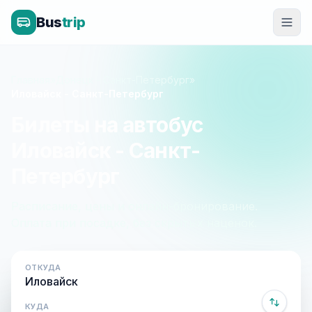
Bus
trip
Главная
»
Донецк - Санкт-Петербург
»
Иловайск - Санкт-Петербург
Билеты на автобус
Иловайск - Санкт-
Петербург
Расписание, цены и онлайн-бронирование.
Оплата при посадке, без скрытых наценок.
ОТКУДА
КУДА