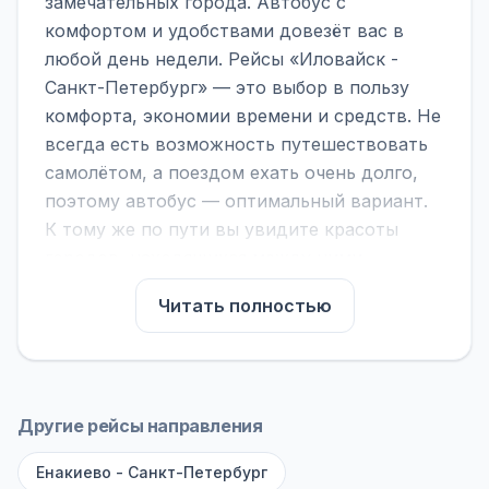
замечательных города. Автобус с
комфортом и удобствами довезёт вас в
любой день недели. Рейсы «Иловайск -
Санкт-Петербург» — это выбор в пользу
комфорта, экономии времени и средств. Не
всегда есть возможность путешествовать
самолётом, а поездом ехать очень долго,
поэтому автобус — оптимальный вариант.
К тому же по пути вы увидите красоты
городов, находящихся между ними.
На нашем сайте вы можете найти
Читать полностью
расписание автобусов Иловайск - Санкт-
Петербург, сравнить рейсы и выбрать
подходящий. Если важна скорость —
обратите внимание на микроавтобусы (8–18
Другие рейсы направления
мест). Если важен комфорт — выбирайте
Енакиево - Санкт-Петербург
большие автобусы (от 40 мест): у них лучше