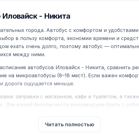
Иловайск - Никита
ательных города. Автобус с комфортом и удобствами 
выбор в пользу комфорта, экономии времени и средст
дом ехать очень долго, поэтому автобус — оптимальн
ихся между ними.
асписание автобусов Иловайск - Никита, сравнить ре
ие на микроавтобусы (8–18 мест). Если важен комфо
а и дорога ощущается меньше.
вки: заправки с магазином, кафе и туалетом, а такж
ю. Для вашей безопасности рекомендуем брать с собой
чнить возможность пересечения у оператора или в по
Читать полностью
для комфортной поездки: регулировка сидений, конди
их автобусах работают стюарды. У нас
нет скрытых п