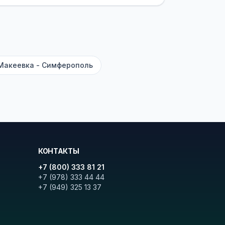
ите «Найти рейсы». В списке
и цену. Кнопка «Детали рейса»
атора с подтверждением.
Макеевка - Симферополь
КОНТАКТЫ
+7 (800) 333 81 21
+7 (978) 333 44 44
+7 (949) 325 13 37