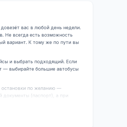
довезёт вас в любой день недели.
в. Не всегда есть возможность
ый вариант. К тому же по пути вы
йсы и выбрать подходящий. Если
рт — выбирайте большие автобусы
е остановки по желанию —
 документы (паспорт), а при
граничной службе.
ционер, отопление, зарядка
латежей
и
наценки на билеты
—