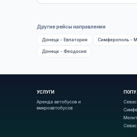
оплата производится только при по
Как забронировать билет?
Выберит
рейсов вы увидите время выезда, м
Другие рейсы направления
покажет полный путь. Выбрав рейс
Донецк - Евпатория
Симферополь - 
Удачных поездок! С уважением, 
Донецк - Феодосия
УСЛУГИ
ПОПУ
Аренда автобусов и
Севас
микроавтобусов
Симфе
Мелит
Севас