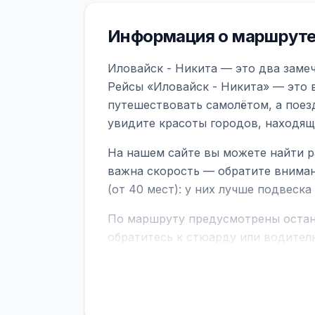
Информация о маршруте 
Иловайск - Никита — это два замеч
Рейсы «Иловайск - Никита» — это 
путешествовать самолётом, а поез
увидите красоты городов, находящ
На нашем сайте вы можете найти р
важна скорость — обратите вниман
(от 40 мест): у них лучше подвеск
По маршруту предусмотрены остано
обратитесь к стюарду или водител
поездке через границу заранее уто
В автобусах есть всё необходимое 
устройств, вода, пледы. На больш