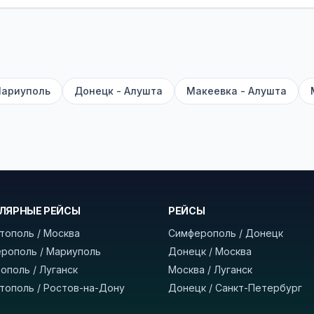
садке, печатать билет заранее не нужно.
е город отправления и прибытия, дату выезда и нажм
есто посадки, время и место прибытия, время в пути 
, нажмите «Забронировать» и дождитесь звонка опер
Мариуполь
Донецк - Алушта
Макеевка - Алушта
команда
BUSTRIP.PRO
ЛЯРНЫЕ РЕЙСЫ
РЕЙСЫ
тополь / Москва
Симферополь / Донецк
рополь / Мариуполь
Донецк / Москва
ополь / Луганск
Москва / Луганск
тополь / Ростов-на-Дону
Донецк / Санкт-Петербург