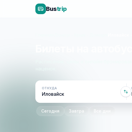
Bus
trip
Главная
»
Донецк - Крым - Донецк
»
Иловайск 
Билеты на автобус
Расписание, цены и онлайн-бронирован
наценок.
ОТКУДА
Сегодня
Завтра
Все дни