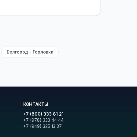
латежей
и
наценки на билеты
—
ите «Найти рейсы». В списке
и цену. Кнопка «Детали рейса»
атора с подтверждением.
Белгород - Горловка
КОНТАКТЫ
+7 (800) 333 81 21
+7 (978) 333 44 44
+7 (949) 325 13 37