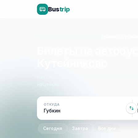
Bus
trip
Главная
»
Белгород - Донецк
»
Губкин - Кутей
Билеты на автобус
Кутейниково
Расписание, цены и онлайн-бронирован
наценок.
ОТКУДА
Сегодня
Завтра
Все дни