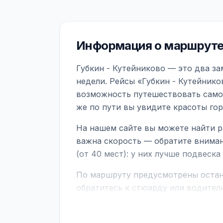
Информация о маршруте 
Губкин - Кутейниково — это два з
недели. Рейсы «Губкин - Кутейнико
возможность путешествовать самол
же по пути вы увидите красоты го
На нашем сайте вы можете найти р
важна скорость — обратите вниман
(от 40 мест): у них лучше подвеск
По маршруту предусмотрены остано
обратитесь к стюарду или водител
поездке через границу заранее уто
В автобусах есть всё необходимое 