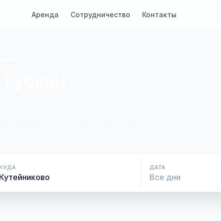
Аренда
Сотрудничество
Контакты
никово
 Губкин -
ие. Оплата при посадке, без скрытых
КУДА
ДАТА