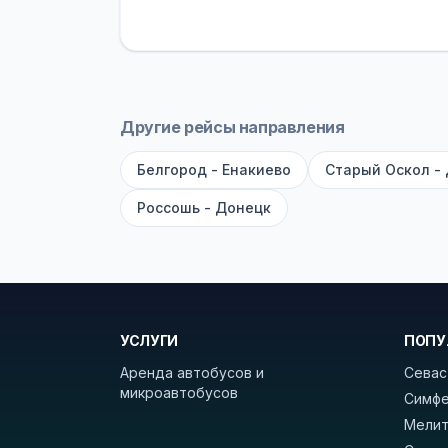
устройств, вода, пледы. На больш
оплата производится только при по
Как забронировать билет?
Выберит
рейсов вы увидите время выезда, м
Другие рейсы направления
покажет полный путь. Выбрав рейс
Белгород - Енакиево
Старый Оскол -
Удачных поездок! С уважением, 
Россошь - Донецк
УСЛУГИ
ПОПУ
Аренда автобусов и
Севас
микроавтобусов
Симфе
Мелит