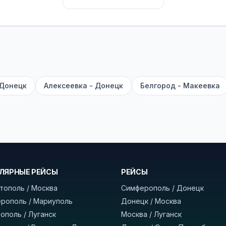
их автобусах работают стюарды. У нас
нет скрытых п
садке, печатать билет заранее не нужно.
е город отправления и прибытия, дату выезда и нажм
есто посадки, время и место прибытия, время в пути 
, нажмите «Забронировать» и дождитесь звонка опер
 Донецк
Алексеевка - Донецк
Белгород - Макеевка
команда
BUSTRIP.PRO
ЛЯРНЫЕ РЕЙСЫ
РЕЙСЫ
тополь / Москва
Симферополь / Донецк
рополь / Мариуполь
Донецк / Москва
ополь / Луганск
Москва / Луганск