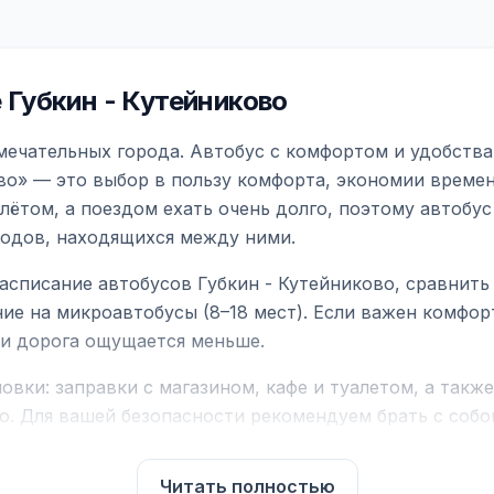
Губкин - Кутейниково
амечательных города. Автобус с комфортом и удобства
во» — это выбор в пользу комфорта, экономии времен
ётом, а поездом ехать очень долго, поэтому автобус
родов, находящихся между ними.
асписание автобусов Губкин - Кутейниково, сравнить
ие на микроавтобусы (8–18 мест). Если важен комфо
а и дорога ощущается меньше.
вки: заправки с магазином, кафе и туалетом, а такж
ю. Для вашей безопасности рекомендуем брать с собой
чнить возможность пересечения у оператора или в по
Читать полностью
для комфортной поездки: регулировка сидений, конди