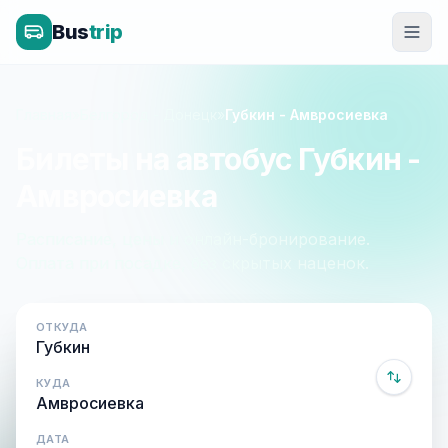
Bus
trip
Главная
»
Белгород - Донецк
»
Губкин - Амвросиевка
Билеты на автобус Губкин -
Амвросиевка
Расписание, цены и онлайн-бронирование.
Оплата при посадке, без скрытых наценок.
ОТКУДА
КУДА
ДАТА