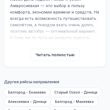
Амвросиевка» — это выбор в пользу
комфорта, экономии времени и средств. Не
всегда есть возможность путешествовать
самолётом, а поездом ехать очень долго,
поэтому автобус — оптимальный вариант.
К тому же по пути вы увидите красоты
городов, находящихся между ними.
На нашем сайте вы можете найти
Читать полностью
расписание автобусов Губкин -
Амвросиевка, сравнить рейсы и выбрать
подходящий. Если важна скорость —
обратите внимание на микроавтобусы (8–18
Другие рейсы направления
мест). Если важен комфорт — выбирайте
Белгород - Енакиево
большие автобусы (от 40 мест): у них лучше
Старый Оскол - Донецк
подвеска и дорога ощущается меньше.
Алексеевка - Донецк
Белгород - Макеевка
По маршруту предусмотрены остановки: