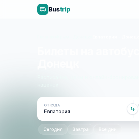
Bus
trip
Главная
»
Крым - Донецк
»
Евпатория - Донецк
Билеты на автобус
Донецк
Расписание, цены и онлайн-бронирован
наценок.
ОТКУДА
Сегодня
Завтра
Все дни