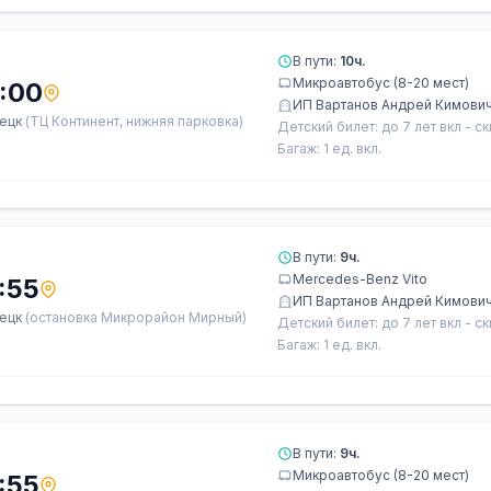
В пути:
10ч.
Микроавтобус (8-20 мест)
:00
ИП Вартанов Андрей Кимови
ецк
(ТЦ Континент, нижняя парковка)
Детский билет: до 7 лет вкл - с
Багаж: 1 ед. вкл.
В пути:
9ч.
Mercedes-Benz Vito
:55
ИП Вартанов Андрей Кимови
ецк
(остановка Микрорайон Мирный)
Детский билет: до 7 лет вкл - с
Багаж: 1 ед. вкл.
В пути:
9ч.
Микроавтобус (8-20 мест)
:55