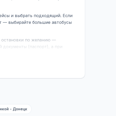
ейсы и выбрать подходящий. Если
рт — выбирайте большие автобусы
е остановки по желанию —
 документы (паспорт), а при
граничной службе.
ционер, отопление, зарядка
латежей
и
наценки на билеты
—
ите «Найти рейсы». В списке
и цену. Кнопка «Детали рейса»
атора с подтверждением.
нкой - Донецк