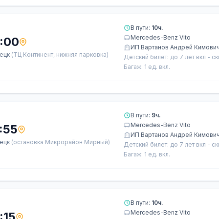
В пути:
10ч.
Mercedes-Benz Vito
:00
ИП Вартанов Андрей Кимови
ецк
(ТЦ Континент, нижняя парковка)
Детский билет: до 7 лет вкл - с
Багаж: 1 ед. вкл.
В пути:
9ч.
Mercedes-Benz Vito
:55
ИП Вартанов Андрей Кимови
ецк
(остановка Микрорайон Мирный)
Детский билет: до 7 лет вкл - с
Багаж: 1 ед. вкл.
В пути:
10ч.
Mercedes-Benz Vito
:15