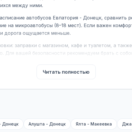
ихся между ними.
асписание автобусов Евпатория - Донецк, сравнить р
ие на микроавтобусы (8–18 мест). Если важен комфо
а и дорога ощущается меньше.
вки: заправки с магазином, кафе и туалетом, а такж
ю. Для вашей безопасности рекомендуем брать с собой
чнить возможность пересечения у оператора или в по
Читать полностью
для комфортной поездки: регулировка сидений, конди
их автобусах работают стюарды. У нас
нет скрытых п
садке, печатать билет заранее не нужно.
е город отправления и прибытия, дату выезда и нажм
есто посадки, время и место прибытия, время в пути 
, нажмите «Забронировать» и дождитесь звонка опер
- Донецк
Алушта - Донецк
Ялта - Макеевка
Джа
команда
BUSTRIP.PRO