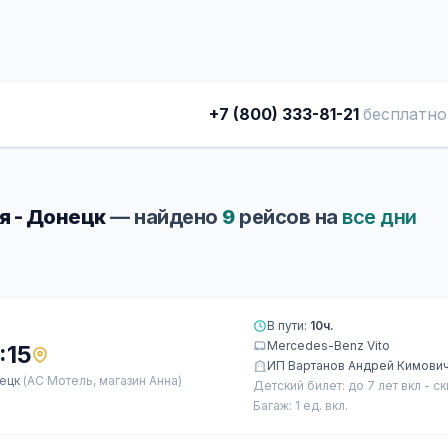
+7 (800) 333-81-21
бесплатно
я - Донецк
— найдено
9
рейсов на
все дни
В пути:
10ч.
Mercedes-Benz Vito
:15
ИП Вартанов Андрей Кимови
ецк
(АС Мотель, магазин Анна)
Детский билет: до 7 лет вкл - с
Багаж: 1 ед. вкл.