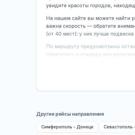
увидите красоты городов, находящ
На нашем сайте вы можете найти р
важна скорость — обратите вниман
(от 40 мест): у них лучше подвеск
По маршруту предусмотрены остано
обратитесь к стюарду или водител
поездке через границу заранее уто
В автобусах есть всё необходимое 
устройств, вода, пледы. На больш
оплата производится только при по
Как забронировать билет?
Выберит
рейсов вы увидите время выезда, м
Другие рейсы направления
покажет полный путь. Выбрав рейс
Симферополь - Донецк
Севастополь 
Удачных поездок! С уважением, 