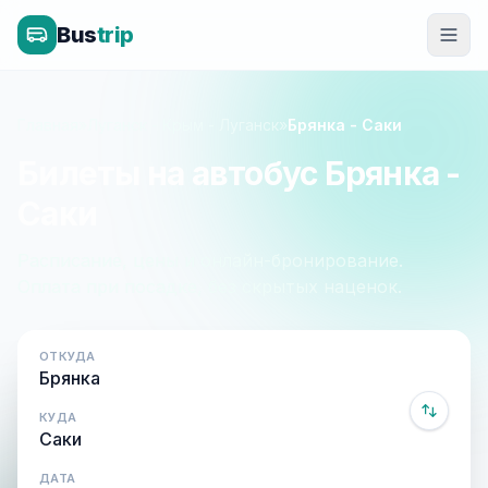
Bus
trip
Главная
»
Луганск - Крым - Луганск
»
Брянка - Саки
Билеты на автобус Брянка -
Саки
Расписание, цены и онлайн-бронирование.
Оплата при посадке, без скрытых наценок.
ОТКУДА
КУДА
ДАТА