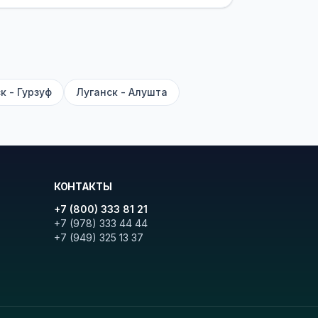
ите «Найти рейсы». В списке
и цену. Кнопка «Детали рейса»
атора с подтверждением.
к - Гурзуф
Луганск - Алушта
КОНТАКТЫ
+7 (800) 333 81 21
+7 (978) 333 44 44
+7 (949) 325 13 37