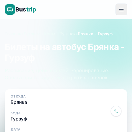
Bus
trip
Главная
»
Луганск - Крым - Луганск
»
Брянка - Гурзуф
Билеты на автобус Брянка -
Гурзуф
Расписание, цены и онлайн-бронирование.
Оплата при посадке, без скрытых наценок.
ОТКУДА
КУДА
ДАТА