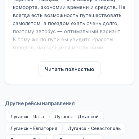
комфорта, экономии времени и средств. Не
всегда есть возможность путешествовать
самолётом, а поездом ехать очень долго,
поэтому автобус — оптимальный вариант.
К тому же по пути вы увидите красоты
городов, находящихся между ними.
На нашем сайте вы можете найти
расписание автобусов Брянка - Гаспра,
Читать полностью
сравнить рейсы и выбрать подходящий.
Если важна скорость — обратите внимание
на микроавтобусы (8–18 мест). Если важен
комфорт — выбирайте большие автобусы
Другие рейсы направления
(от 40 мест): у них лучше подвеска и
Луганск - Ялта
дорога ощущается меньше.
Луганск - Джанкой
Луганск - Евпатория
Луганск - Севастополь
По маршруту предусмотрены остановки:
заправки с магазином, кафе и туалетом, а