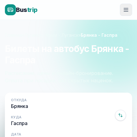
Bus
trip
Главная
»
Луганск - Крым - Луганск
»
Брянка - Гаспра
Билеты на автобус Брянка -
Гаспра
Расписание, цены и онлайн-бронирование.
Оплата при посадке, без скрытых наценок.
ОТКУДА
КУДА
ДАТА