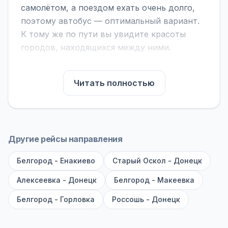
самолётом, а поездом ехать очень долго,
поэтому автобус — оптимальный вариант.
К тому же по пути вы увидите красоты
городов, находящихся между ними.
На нашем сайте вы можете найти
расписание автобусов Богучар - Зугрэс,
Читать полностью
сравнить рейсы и выбрать подходящий.
Если важна скорость — обратите внимание
на микроавтобусы (8–18 мест). Если важен
комфорт — выбирайте большие автобусы
Другие рейсы направления
(от 40 мест): у них лучше подвеска и
Белгород - Енакиево
дорога ощущается меньше.
Старый Оскол - Донецк
Алексеевка - Донецк
Белгород - Макеевка
По маршруту предусмотрены остановки:
заправки с магазином, кафе и туалетом, а
Белгород - Горловка
Россошь - Донецк
также остановки по желанию — обратитесь
к стюарду или водителю. Для вашей