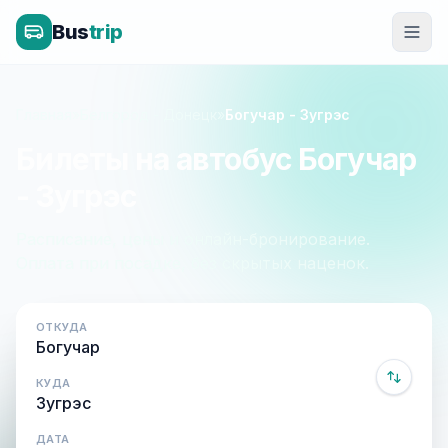
Bus
trip
Главная
»
Белгород - Донецк
»
Богучар - Зугрэс
Билеты на автобус Богучар
- Зугрэс
Расписание, цены и онлайн-бронирование.
Оплата при посадке, без скрытых наценок.
ОТКУДА
КУДА
ДАТА