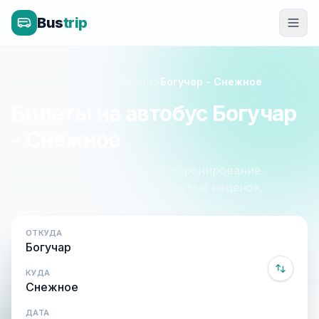
Bus
trip
Главная
»
Белгород - Донецк
»
Богучар - Снежное
Билеты на автобус Богучар
- Снежное
Расписание, цены и онлайн-бронирование.
Оплата при посадке, без скрытых наценок.
ОТКУДА
КУДА
ДАТА