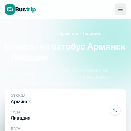
Bus
trip
Главная
»
Рейсы по Крыму
»
Армянск - Ливадия
Билеты на автобус Армянск
- Ливадия
Расписание, цены и онлайн-бронирование.
Оплата при посадке, без скрытых наценок.
ОТКУДА
КУДА
ДАТА