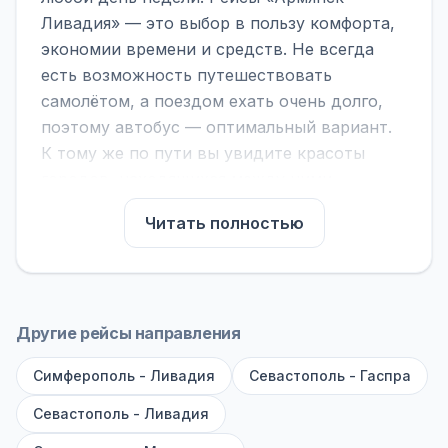
Ливадия» — это выбор в пользу комфорта,
экономии времени и средств. Не всегда
есть возможность путешествовать
самолётом, а поездом ехать очень долго,
поэтому автобус — оптимальный вариант.
К тому же по пути вы увидите красоты
городов, находящихся между ними.
На нашем сайте вы можете найти
Читать полностью
расписание автобусов Армянск - Ливадия,
сравнить рейсы и выбрать подходящий.
Если важна скорость — обратите внимание
на микроавтобусы (8–18 мест). Если важен
Другие рейсы направления
комфорт — выбирайте большие автобусы
Симферополь - Ливадия
(от 40 мест): у них лучше подвеска и
Севастополь - Гаспра
дорога ощущается меньше.
Севастополь - Ливадия
По маршруту предусмотрены остановки: