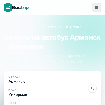
Bus
trip
Главная
»
Рейсы по Крыму
»
Армянск - Инкерман
Билеты на автобус Армянск
- Инкерман
Расписание, цены и онлайн-бронирование.
Оплата при посадке, без скрытых наценок.
ОТКУДА
КУДА
ДАТА