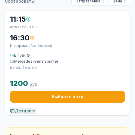
Сортировать:
Отправление
Цена
11:15
Армянск
(КПП)
16:30
Инкерман
(Автовокзал)
В пути:
5ч.
Mercedes-Benz Sprinter
Багаж: 1 ед. вкл.
1200
руб.
Выбрать дату
Детали