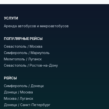
безопасности рекомендуем брать с собой
документы (паспорт), а при поездке через
границу заранее уточнить возможность
УСЛУГИ
пересечения у оператора или в пограничной
службе.
Аренда автобусов и микроавтобусов
В автобусах есть всё необходимое для
ПОПУЛЯРНЫЕ РЕЙСЫ
комфортной поездки: регулировка сидений,
Севастополь / Москва
кондиционер, отопление, зарядка
Симферополь / Мариуполь
устройств, вода, пледы. На больших
Мелитополь / Луганск
автобусах работают стюарды. У нас
нет
Севастополь / Ростов-на-Дону
скрытых платежей
и
наценки на билеты
—
оплата производится только при посадке,
РЕЙСЫ
печатать билет заранее не нужно.
Симферополь / Донецк
Как забронировать билет?
Выберите город
Донецк / Москва
отправления и прибытия, дату выезда и
Москва / Луганск
нажмите «Найти рейсы». В списке рейсов
Донецк / Санкт-Петербург