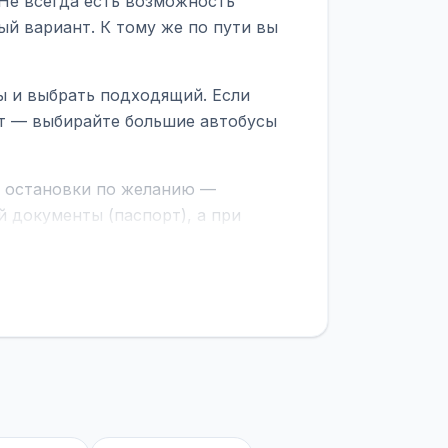
 Не всегда есть возможность
ый вариант. К тому же по пути вы
ы и выбрать подходящий. Если
рт — выбирайте большие автобусы
е остановки по желанию —
 документы (паспорт), а при
граничной службе.
ционер, отопление, зарядка
латежей
и
наценки на билеты
—
ите «Найти рейсы». В списке
и цену. Кнопка «Детали рейса»
атора с подтверждением.