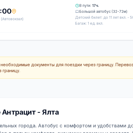
В пути:
17ч.
:00
Большой автобус (32-72м)
Детский билет: до 11 лет вкл. - 
а
(Автовокзал)
Багаж: 1 ед. вкл.
 необходимые документы для поездки через границу. Перево
 границу.
Антрацит - Ялта
ельных города. Автобус с комфортом и удобствами до