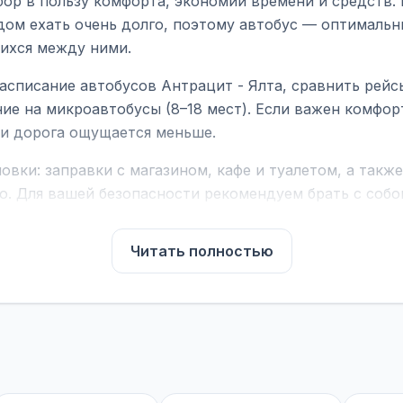
бор в пользу комфорта, экономии времени и средств.
дом ехать очень долго, поэтому автобус — оптимальн
ихся между ними.
асписание автобусов Антрацит - Ялта, сравнить рейс
ие на микроавтобусы (8–18 мест). Если важен комфо
а и дорога ощущается меньше.
вки: заправки с магазином, кафе и туалетом, а такж
ю. Для вашей безопасности рекомендуем брать с собой
чнить возможность пересечения у оператора или в по
Читать полностью
для комфортной поездки: регулировка сидений, конди
их автобусах работают стюарды. У нас
нет скрытых п
садке, печатать билет заранее не нужно.
е город отправления и прибытия, дату выезда и нажм
есто посадки, время и место прибытия, время в пути 
, нажмите «Забронировать» и дождитесь звонка опер