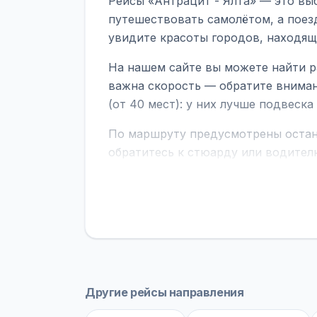
Рейсы «Антрацит - Ялта» — это вы
путешествовать самолётом, а поез
увидите красоты городов, находящ
На нашем сайте вы можете найти р
важна скорость — обратите вниман
(от 40 мест): у них лучше подвеск
По маршруту предусмотрены остано
обратитесь к стюарду или водител
поездке через границу заранее уто
В автобусах есть всё необходимое 
устройств, вода, пледы. На больш
оплата производится только при по
Как забронировать билет?
Выберит
рейсов вы увидите время выезда, м
Другие рейсы направления
покажет полный путь. Выбрав рейс