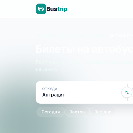
Bus
trip
Главная
»
Луганск - Крым - Луганск
»
Антрацит 
Билеты на автобус
Расписание, цены и онлайн-бронирован
наценок.
ОТКУДА
Сегодня
Завтра
Все дни