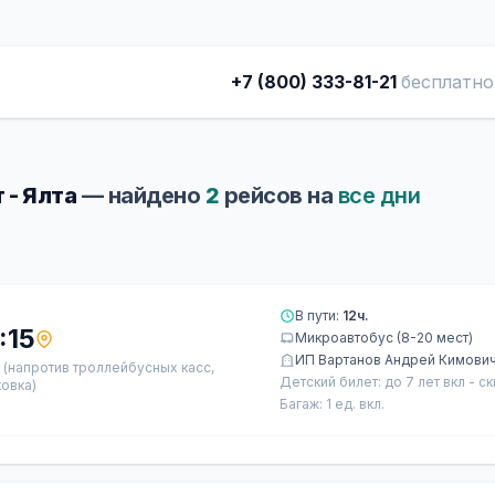
+7 (800) 333-81-21
бесплатно
 - Ялта
— найдено
2
рейсов на
все дни
В пути:
12ч.
:15
Микроавтобус (8-20 мест)
ИП Вартанов Андрей Кимови
а
(напротив троллейбусных касс,
Детский билет: до 7 лет вкл - с
овка)
Багаж: 1 ед. вкл.