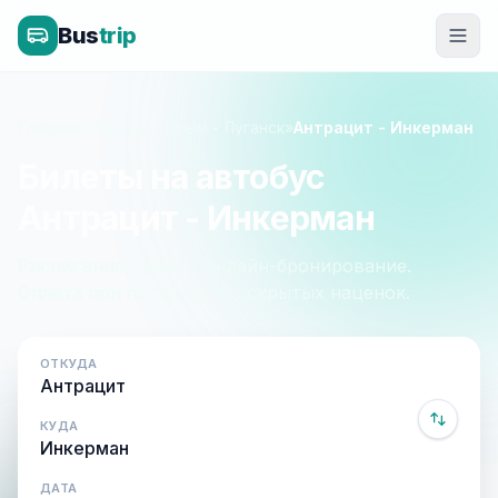
Bus
trip
Главная
»
Луганск - Крым - Луганск
»
Антрацит - Инкерман
Билеты на автобус
Антрацит - Инкерман
Расписание, цены и онлайн-бронирование.
Оплата при посадке, без скрытых наценок.
ОТКУДА
КУДА
ДАТА