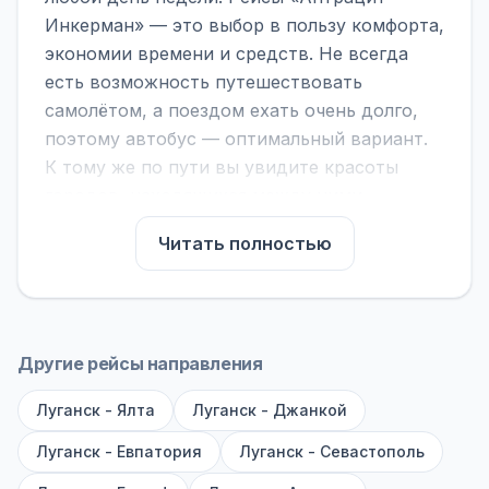
Инкерман» — это выбор в пользу комфорта,
экономии времени и средств. Не всегда
есть возможность путешествовать
самолётом, а поездом ехать очень долго,
поэтому автобус — оптимальный вариант.
К тому же по пути вы увидите красоты
городов, находящихся между ними.
На нашем сайте вы можете найти
Читать полностью
расписание автобусов Антрацит -
Инкерман, сравнить рейсы и выбрать
подходящий. Если важна скорость —
обратите внимание на микроавтобусы (8–18
Другие рейсы направления
мест). Если важен комфорт — выбирайте
Луганск - Ялта
большие автобусы (от 40 мест): у них лучше
Луганск - Джанкой
подвеска и дорога ощущается меньше.
Луганск - Евпатория
Луганск - Севастополь
По маршруту предусмотрены остановки: