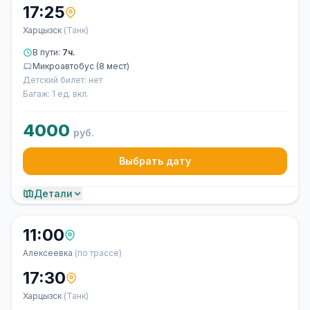
17:25
Харцызск
(Танк)
В пути:
7ч.
Микроавтобус (8 мест)
Детский билет: нет
Багаж: 1 ед. вкл.
4000
руб.
Выбрать дату
Детали
11:00
Алексеевка
(по трассе)
17:30
Харцызск
(Танк)