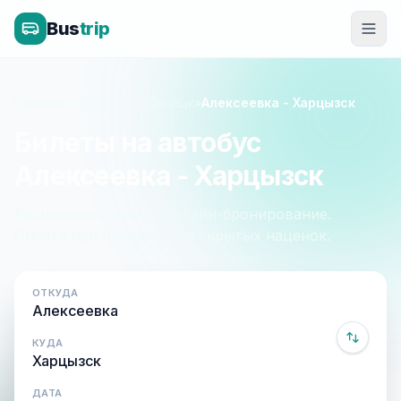
Bus
trip
Главная
»
Белгород - Донецк
»
Алексеевка - Харцызск
Билеты на автобус
Алексеевка - Харцызск
Расписание, цены и онлайн-бронирование.
Оплата при посадке, без скрытых наценок.
ОТКУДА
КУДА
ДАТА