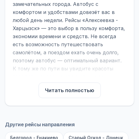
замечательных города. Автобус с
комфортом и удобствами довезёт вас в
любой день недели. Рейсы «Алексеевка -
Харцызск» — это выбор в пользу комфорта,
экономии времени и средств. Не всегда
есть возможность путешествовать
самолётом, а поездом ехать очень долго,
поэтому автобус — оптимальный вариант.
К тому же по пути вы увидите красоты
городов, находящихся между ними.
На нашем сайте вы можете найти
Читать полностью
расписание автобусов Алексеевка -
Харцызск, сравнить рейсы и выбрать
подходящий. Если важна скорость —
обратите внимание на микроавтобусы (8–18
Другие рейсы направления
мест). Если важен комфорт — выбирайте
Белгород - Енакиево
большие автобусы (от 40 мест): у них лучше
Старый Оскол - Донецк