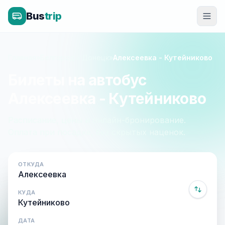
Bus
trip
Главная
»
Белгород - Донецк
»
Алексеевка - Кутейниково
Билеты на автобус
Алексеевка - Кутейниково
Расписание, цены и онлайн-бронирование.
Оплата при посадке, без скрытых наценок.
ОТКУДА
КУДА
ДАТА