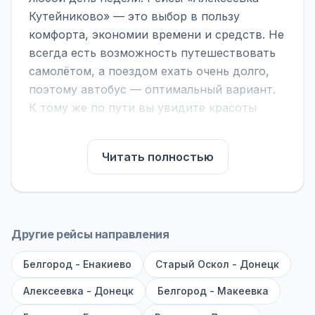
Кутейниково» — это выбор в пользу
комфорта, экономии времени и средств. Не
всегда есть возможность путешествовать
самолётом, а поездом ехать очень долго,
поэтому автобус — оптимальный вариант.
К тому же по пути вы увидите красоты
городов, находящихся между ними.
На нашем сайте вы можете найти
Читать полностью
расписание автобусов Алексеевка -
Кутейниково, сравнить рейсы и выбрать
подходящий. Если важна скорость —
обратите внимание на микроавтобусы (8–18
Другие рейсы направления
мест). Если важен комфорт — выбирайте
Белгород - Енакиево
большие автобусы (от 40 мест): у них лучше
Старый Оскол - Донецк
подвеска и дорога ощущается меньше.
Алексеевка - Донецк
Белгород - Макеевка
По маршруту предусмотрены остановки: