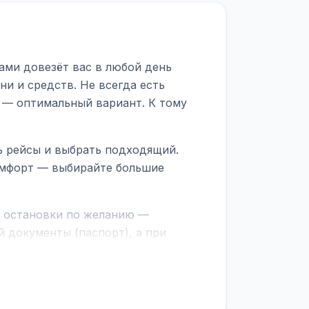
ами довезёт вас в любой день
ни и средств. Не всегда есть
 — оптимальный вариант. К тому
ь рейсы и выбрать подходящий.
комфорт — выбирайте большие
е остановки по желанию —
 документы (паспорт), а при
граничной службе.
ционер, отопление, зарядка
латежей
и
наценки на билеты
—