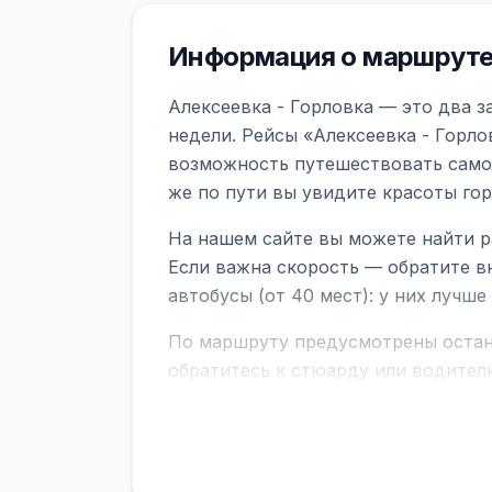
Информация о маршруте 
Алексеевка - Горловка — это два з
недели. Рейсы «Алексеевка - Горло
возможность путешествовать самол
же по пути вы увидите красоты го
На нашем сайте вы можете найти р
Если важна скорость — обратите в
автобусы (от 40 мест): у них лучш
По маршруту предусмотрены остано
обратитесь к стюарду или водител
поездке через границу заранее уто
В автобусах есть всё необходимое 
устройств, вода, пледы. На больш