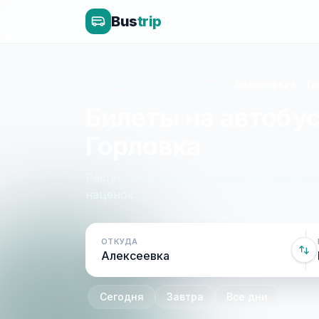
Bus
trip
Главная
»
Белгород - Донецк
»
Алексеевка - Г
Билеты на автобус
Горловка
Расписание, цены и онлайн-бронирован
наценок.
ОТКУДА
Сегодня
Завтра
Все дни