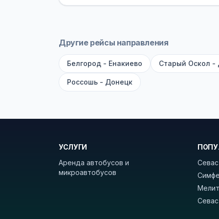
оплата производится только при по
Как забронировать билет?
Выберит
рейсов вы увидите время выезда, м
Другие рейсы направления
покажет полный путь. Выбрав рейс
Белгород - Енакиево
Старый Оскол -
Удачных поездок! С уважением, 
Россошь - Донецк
УСЛУГИ
ПОПУ
Аренда автобусов и
Севас
микроавтобусов
Симфе
Мелит
Севас