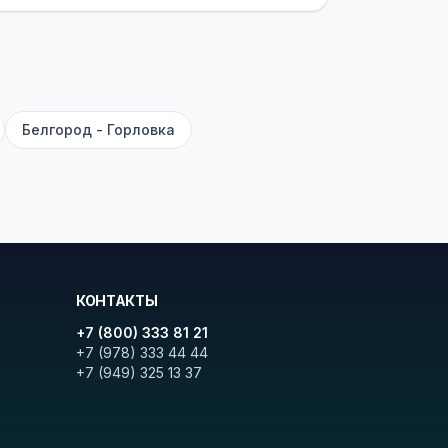
ите «Найти рейсы». В списке
и цену. Кнопка «Детали рейса»
атора с подтверждением.
Белгород - Горловка
КОНТАКТЫ
+7 (800) 333 81 21
+7 (978) 333 44 44
+7 (949) 325 13 37