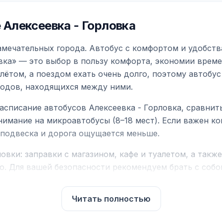
Алексеевка - Горловка
амечательных города. Автобус с комфортом и удобств
вка» — это выбор в пользу комфорта, экономии време
ётом, а поездом ехать очень долго, поэтому автобус
родов, находящихся между ними.
асписание автобусов Алексеевка - Горловка, сравнит
нимание на микроавтобусы (8–18 мест). Если важен 
е подвеска и дорога ощущается меньше.
вки: заправки с магазином, кафе и туалетом, а такж
ю. Для вашей безопасности рекомендуем брать с собой
чнить возможность пересечения у оператора или в по
Читать полностью
для комфортной поездки: регулировка сидений, конди
их автобусах работают стюарды. У нас
нет скрытых п