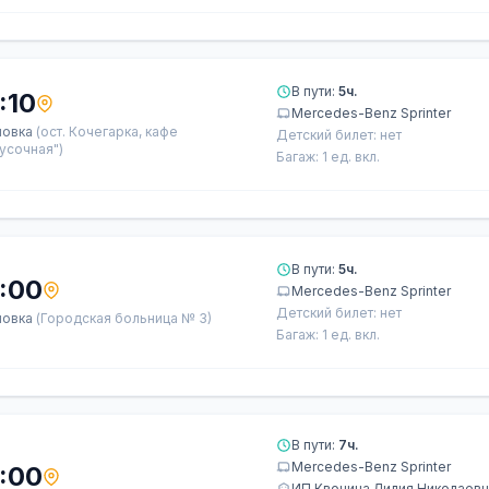
В пути:
5ч.
:10
Mercedes-Benz Sprinter
ловка
(ост. Кочегарка, кафе
Детский билет: нет
усочная")
Багаж: 1 ед. вкл.
В пути:
5ч.
:00
Mercedes-Benz Sprinter
Детский билет: нет
ловка
(Городская больница № 3)
Багаж: 1 ед. вкл.
В пути:
7ч.
Mercedes-Benz Sprinter
:00
ИП Квочина Лилия Николаев