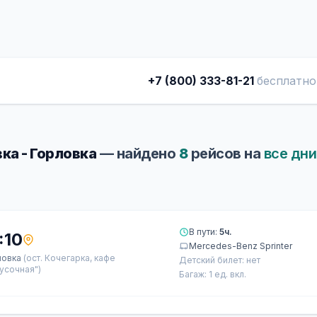
+7 (800) 333-81-21
бесплатно
ка - Горловка
— найдено
8
рейсов на
все дни
В пути:
5ч.
:10
Mercedes-Benz Sprinter
ловка
(ост. Кочегарка, кафе
Детский билет: нет
усочная")
Багаж: 1 ед. вкл.