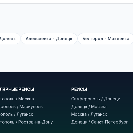
садке, печатать билет заранее не нужно.
е город отправления и прибытия, дату выезда и нажм
есто посадки, время и место прибытия, время в пути 
, нажмите «Забронировать» и дождитесь звонка опер
 Донецк
Алексеевка - Донецк
Белгород - Макеевка
команда
BUSTRIP.PRO
ЛЯРНЫЕ РЕЙСЫ
РЕЙСЫ
тополь / Москва
Симферополь / Донецк
рополь / Мариуполь
Донецк / Москва
ополь / Луганск
Москва / Луганск
тополь / Ростов-на-Дону
Донецк / Санкт-Петербург