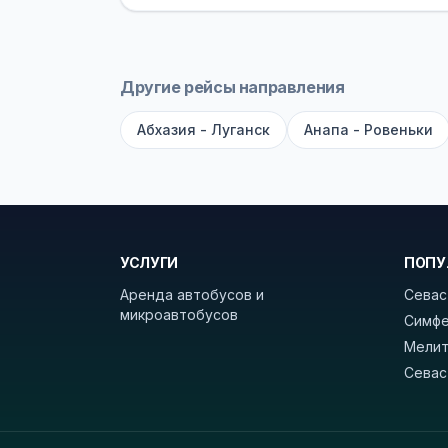
оплата производится только при по
Как забронировать билет?
Выберит
рейсов вы увидите время выезда, м
Другие рейсы направления
покажет полный путь. Выбрав рейс
Абхазия - Луганск
Анапа - Ровеньки
Удачных поездок! С уважением, 
УСЛУГИ
ПОПУ
Аренда автобусов и
Севас
микроавтобусов
Симфе
Мелит
Севас