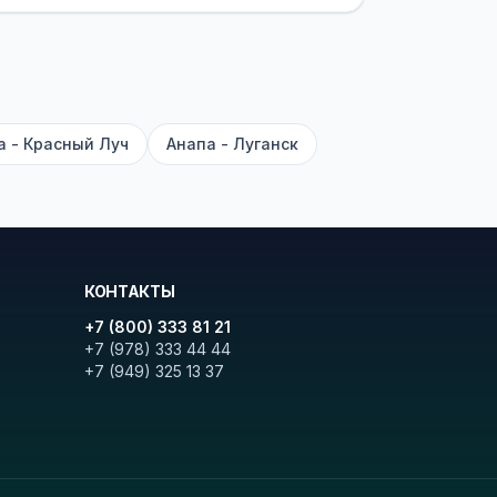
ите «Найти рейсы». В списке
и цену. Кнопка «Детали рейса»
атора с подтверждением.
а - Красный Луч
Анапа - Луганск
КОНТАКТЫ
+7 (800) 333 81 21
+7 (978) 333 44 44
+7 (949) 325 13 37