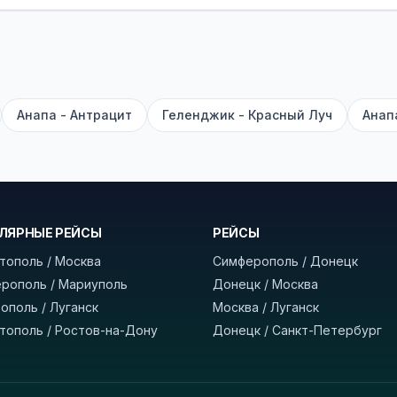
садке, печатать билет заранее не нужно.
е город отправления и прибытия, дату выезда и нажм
есто посадки, время и место прибытия, время в пути 
, нажмите «Забронировать» и дождитесь звонка опер
Анапа - Антрацит
Геленджик - Красный Луч
Анап
команда
BUSTRIP.PRO
ЛЯРНЫЕ РЕЙСЫ
РЕЙСЫ
тополь / Москва
Симферополь / Донецк
рополь / Мариуполь
Донецк / Москва
ополь / Луганск
Москва / Луганск
тополь / Ростов-на-Дону
Донецк / Санкт-Петербург