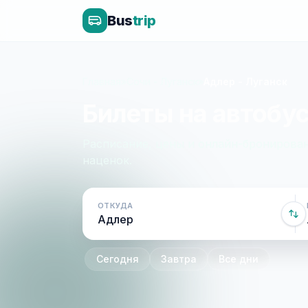
Bus
trip
Главная
»
Сочи - Луганск
»
Адлер - Луганск
Билеты на автобус
Расписание, цены и онлайн-бронирован
наценок.
ОТКУДА
Сегодня
Завтра
Все дни