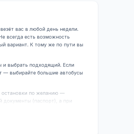
везёт вас в любой день недели.
 Не всегда есть возможность
ый вариант. К тому же по пути вы
ы и выбрать подходящий. Если
рт — выбирайте большие автобусы
е остановки по желанию —
 документы (паспорт), а при
граничной службе.
ционер, отопление, зарядка
латежей
и
наценки на билеты
—