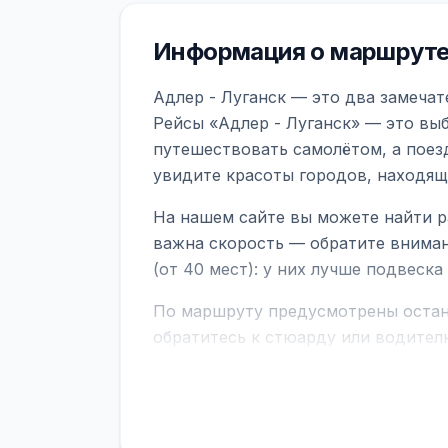
Информация о маршруте 
Адлер - Луганск — это два замечат
Рейсы «Адлер - Луганск» — это вы
путешествовать самолётом, а поез
увидите красоты городов, находящ
На нашем сайте вы можете найти р
важна скорость — обратите вниман
(от 40 мест): у них лучше подвеск
По маршруту предусмотрены остано
обратитесь к стюарду или водител
поездке через границу заранее уто
В автобусах есть всё необходимое 
устройств, вода, пледы. На больш