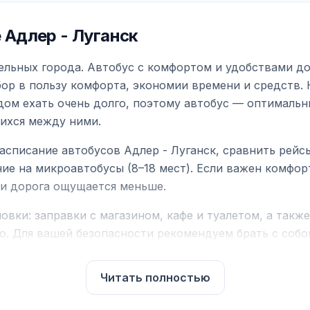
Адлер - Луганск
ельных города. Автобус с комфортом и удобствами до
бор в пользу комфорта, экономии времени и средств.
дом ехать очень долго, поэтому автобус — оптимальн
ихся между ними.
асписание автобусов Адлер - Луганск, сравнить рейс
ие на микроавтобусы (8–18 мест). Если важен комфо
а и дорога ощущается меньше.
вки: заправки с магазином, кафе и туалетом, а такж
ю. Для вашей безопасности рекомендуем брать с собой
чнить возможность пересечения у оператора или в по
Читать полностью
для комфортной поездки: регулировка сидений, конди
их автобусах работают стюарды. У нас
нет скрытых п